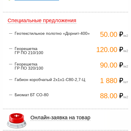
Специальные предложения
50.00
Геотекстильное полотно «Дорнит-400»
/м2
120.00
Георешетка
/м2
ГР ПО 210/100
90.00
Георешетка
/м2
ГР ПО 320/100
1 880
Габион коробчатый 2х1х1-С80-2,7-Ц
/шт
88.00
Биомат БТ СО-80
/м2
Онлайн-заявка на товар