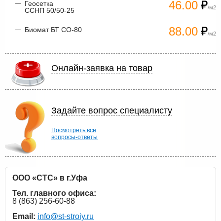
46.00
Геосетка
/м2
ССНП 50/50-25
88.00
Биомат БТ СО-80
/м2
Онлайн-заявка на товар
Задайте вопрос специалисту
Посмотреть все
вопросы-ответы
ООО «СТС» в г.Уфа
Тел. главного офиса:
8 (863) 256-60-88
Email:
info@st-stroiy.ru