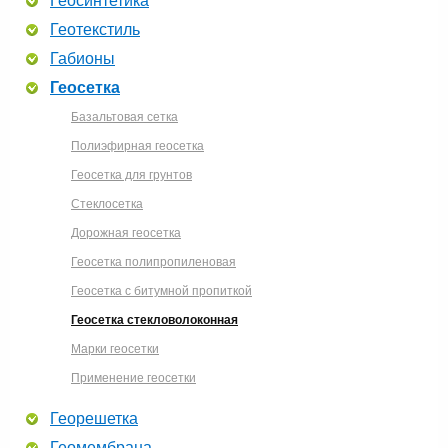
Геосинтетика
Геотекстиль
Габионы
Геосетка
Базальтовая сетка
Полиэфирная геосетка
Геосетка для грунтов
Стеклосетка
Дорожная геосетка
Геосетка полипропиленовая
Геосетка с битумной пропиткой
Геосетка стекловолоконная
Марки геосетки
Применение геосетки
Георешетка
Геомембрана