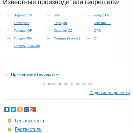
Известные производители георешетки
Апролат СД
Геос
Геодор ГР
Геокаркас
ЕвроДор
Геостаб ГС
Геоспан ОР
Славрос СД
ОРС
Прудон 494
Фортрак (Fortrac)
СТ
Геовеб (Geoweb)
Применение георешетки
Производство георешетки
Садовая георешетка
Геосинтетика
Геотекстиль